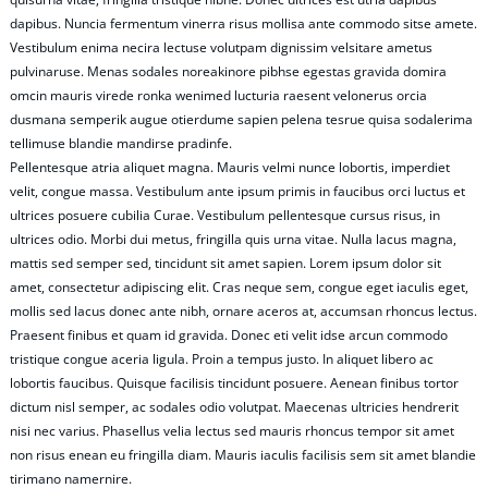
dapibus. Nuncia fermentum vinerra risus mollisa ante commodo sitse amete.
Vestibulum enima necira lectuse volutpam dignissim velsitare ametus
pulvinaruse. Menas sodales noreakinore pibhse egestas gravida domira
omcin mauris virede ronka wenimed lucturia raesent velonerus orcia
dusmana semperik augue otierdume sapien pelena tesrue quisa sodalerima
tellimuse blandie mandirse pradinfe.
Pellentesque atria aliquet magna. Mauris velmi nunce lobortis, imperdiet
velit, congue massa. Vestibulum ante ipsum primis in faucibus orci luctus et
ultrices posuere cubilia Curae. Vestibulum pellentesque cursus risus, in
ultrices odio. Morbi dui metus, fringilla quis urna vitae. Nulla lacus magna,
mattis sed semper sed, tincidunt sit amet sapien. Lorem ipsum dolor sit
amet, consectetur adipiscing elit. Cras neque sem, congue eget iaculis eget,
mollis sed lacus donec ante nibh, ornare aceros at, accumsan rhoncus lectus.
Praesent finibus et quam id gravida. Donec eti velit idse arcun commodo
tristique congue aceria ligula. Proin a tempus justo. In aliquet libero ac
lobortis faucibus. Quisque facilisis tincidunt posuere. Aenean finibus tortor
dictum nisl semper, ac sodales odio volutpat. Maecenas ultricies hendrerit
nisi nec varius. Phasellus velia lectus sed mauris rhoncus tempor sit amet
non risus enean eu fringilla diam. Mauris iaculis facilisis sem sit amet blandie
tirimano namernire.