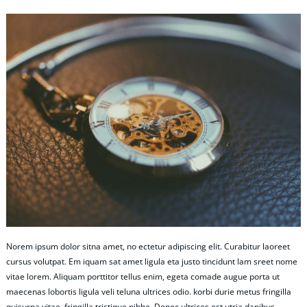
Norem ipsum dolor sitna amet, no ectetur adipiscing elit. Curabitur laoreet
cursus volutpat. Em iquam sat amet ligula eta justo tincidunt lam sreet nome
vitae lorem. Aliquam porttitor tellus enim, egeta comade augue porta ut
maecenas lobortis ligula veli teluna ultrices odio. korbi durie metus fringilla
quisurna vitae, fringilla tristique nibhe. Donec ultrices est utria dapibus