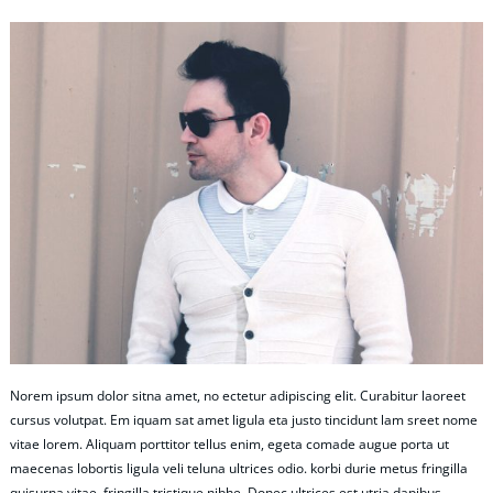
Norem ipsum dolor sitna amet, no ectetur adipiscing elit. Curabitur laoreet
cursus volutpat. Em iquam sat amet ligula eta justo tincidunt lam sreet nome
vitae lorem. Aliquam porttitor tellus enim, egeta comade augue porta ut
maecenas lobortis ligula veli teluna ultrices odio. korbi durie metus fringilla
quisurna vitae, fringilla tristique nibhe. Donec ultrices est utria dapibus