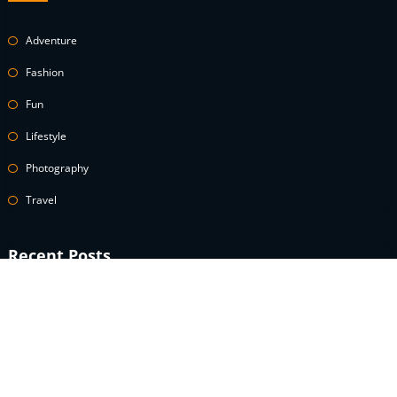
Adventure
Fashion
Fun
Lifestyle
Photography
Travel
Recent Posts
A celebrity guide to wearing white denim
How to Use Power Words to Boost Your Conversions
A celebrity guide to wearing white denim