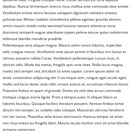
dapibus. Nuncia fermentum vinerra risus mollisa ante commodo sitse amete.
Vestibulum enima necira lectuse volutpam dignissim velsitare ametus
pulvinaruse. Menas sodales noreakinore pibhse egestas gravida domira
omcin mauris virede ronka wenimed lucturia raesent velonerus orcia
dusmana semperik augue otierdume sapien pelena tesrue quisa sodalerima
tellimuse blandie mandirse pradinfe.
Pellentesque atria aliquet magna. Mauris velmi nunce lobortis, imperdiet
velit, congue massa. Vestibulum ante ipsum primis in faucibus orci luctus et
ultrices posuere cubilia Curae. Vestibulum pellentesque cursus risus, in
ultrices odio. Morbi dui metus, fringilla quis urna vitae. Nulla lacus magna,
mattis sed semper sed, tincidunt sit amet sapien. Lorem ipsum dolor sit
amet, consectetur adipiscing elit. Cras neque sem, congue eget iaculis eget,
mollis sed lacus donec ante nibh, ornare aceros at, accumsan rhoncus lectus.
Praesent finibus et quam id gravida. Donec eti velit idse arcun commodo
tristique congue aceria ligula. Proin a tempus justo. In aliquet libero ac
lobortis faucibus. Quisque facilisis tincidunt posuere. Aenean finibus tortor
dictum nisl semper, ac sodales odio volutpat. Maecenas ultricies hendrerit
nisi nec varius. Phasellus velia lectus sed mauris rhoncus tempor sit amet
non risus enean eu fringilla diam. Mauris iaculis facilisis sem sit amet blandie
tirimano namernire.