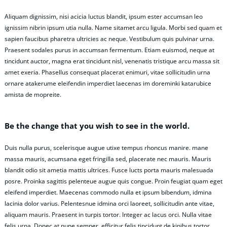
Aliquam dignissim, nisi acicia luctus blandit, ipsum ester accumsan leo
ignissim nibrin ipsum utia nulla. Name sitamet arcu ligula. Morbi sed quam et
sapien faucibus pharetra ultricies ac neque. Vestibulum quis pulvinar urna.
Praesent sodales purus in accumsan fermentum. Etiam euismod, neque at
tincidunt auctor, magna erat tincidunt nisl, venenatis tristique arcu massa sit
amet exeria. Phasellus consequat placerat enimuri, vitae sollicitudin urna
ornare atakerume eleifendin imperdiet laecenas im doreminki katarubice
amista de mopreite.
Be the change that you wish to see in the world.
Duis nulla purus, scelerisque augue utixe tempus rhoncus manire. mane
massa mauris, acumsana eget fringilla sed, placerate nec mauris. Mauris
blandit odio sit ametia mattis ultrices. Fusce lucts porta mauris malesuada
posre. Proinka sagittis pelenteue augue quis congue. Proin feugiat quam eget
eleifend imperdiet. Maecenas commodo nulla et ipsum bibendum, idmina
lacinia dolor varius. Pelentesnue idmina orci laoreet, sollicitudin ante vitae,
aliquam mauris. Praesent in turpis tortor. Integer ac lacus orci. Nulla vitae
felis urna. Donec at nune semper, efficitur felis tincidunt de kinibus tortor.