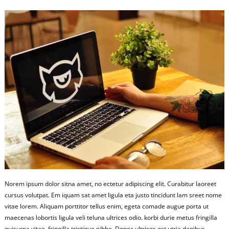
Norem ipsum dolor sitna amet, no ectetur adipiscing elit. Curabitur laoreet
cursus volutpat. Em iquam sat amet ligula eta justo tincidunt lam sreet nome
vitae lorem. Aliquam porttitor tellus enim, egeta comade augue porta ut
maecenas lobortis ligula veli teluna ultrices odio. korbi durie metus fringilla
quisurna vitae, fringilla tristique nibhe. Donec ultrices est utria dapibus