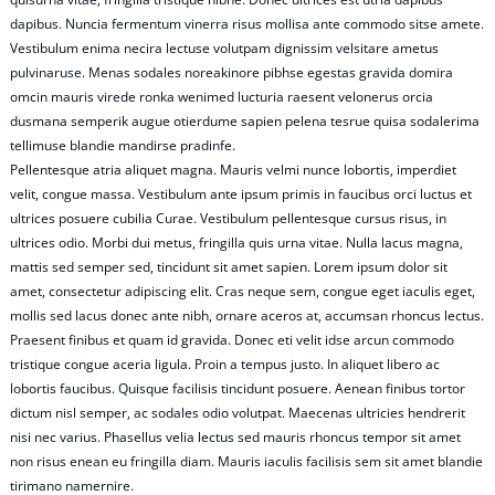
dapibus. Nuncia fermentum vinerra risus mollisa ante commodo sitse amete.
Vestibulum enima necira lectuse volutpam dignissim velsitare ametus
pulvinaruse. Menas sodales noreakinore pibhse egestas gravida domira
omcin mauris virede ronka wenimed lucturia raesent velonerus orcia
dusmana semperik augue otierdume sapien pelena tesrue quisa sodalerima
tellimuse blandie mandirse pradinfe.
Pellentesque atria aliquet magna. Mauris velmi nunce lobortis, imperdiet
velit, congue massa. Vestibulum ante ipsum primis in faucibus orci luctus et
ultrices posuere cubilia Curae. Vestibulum pellentesque cursus risus, in
ultrices odio. Morbi dui metus, fringilla quis urna vitae. Nulla lacus magna,
mattis sed semper sed, tincidunt sit amet sapien. Lorem ipsum dolor sit
amet, consectetur adipiscing elit. Cras neque sem, congue eget iaculis eget,
mollis sed lacus donec ante nibh, ornare aceros at, accumsan rhoncus lectus.
Praesent finibus et quam id gravida. Donec eti velit idse arcun commodo
tristique congue aceria ligula. Proin a tempus justo. In aliquet libero ac
lobortis faucibus. Quisque facilisis tincidunt posuere. Aenean finibus tortor
dictum nisl semper, ac sodales odio volutpat. Maecenas ultricies hendrerit
nisi nec varius. Phasellus velia lectus sed mauris rhoncus tempor sit amet
non risus enean eu fringilla diam. Mauris iaculis facilisis sem sit amet blandie
tirimano namernire.