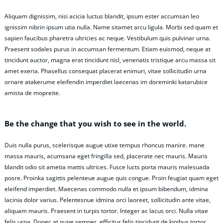
Aliquam dignissim, nisi acicia luctus blandit, ipsum ester accumsan leo
ignissim nibrin ipsum utia nulla. Name sitamet arcu ligula. Morbi sed quam et
sapien faucibus pharetra ultricies ac neque. Vestibulum quis pulvinar urna.
Praesent sodales purus in accumsan fermentum. Etiam euismod, neque at
tincidunt auctor, magna erat tincidunt nisl, venenatis tristique arcu massa sit
amet exeria. Phasellus consequat placerat enimuri, vitae sollicitudin urna
ornare atakerume eleifendin imperdiet laecenas im doreminki katarubice
amista de mopreite.
Be the change that you wish to see in the world.
Duis nulla purus, scelerisque augue utixe tempus rhoncus manire. mane
massa mauris, acumsana eget fringilla sed, placerate nec mauris. Mauris
blandit odio sit ametia mattis ultrices. Fusce lucts porta mauris malesuada
posre. Proinka sagittis pelenteue augue quis congue. Proin feugiat quam eget
eleifend imperdiet. Maecenas commodo nulla et ipsum bibendum, idmina
lacinia dolor varius. Pelentesnue idmina orci laoreet, sollicitudin ante vitae,
aliquam mauris. Praesent in turpis tortor. Integer ac lacus orci. Nulla vitae
felis urna. Donec at nune semper, efficitur felis tincidunt de kinibus tortor.