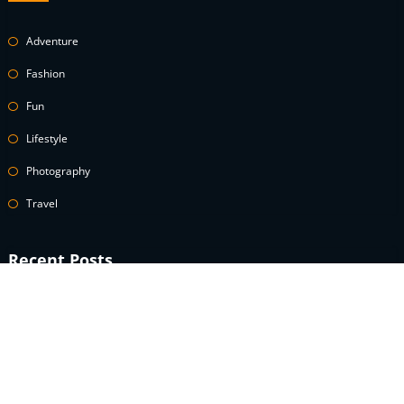
Adventure
Fashion
Fun
Lifestyle
Photography
Travel
Recent Posts
A celebrity guide to wearing white denim
How to Use Power Words to Boost Your Conversions
A celebrity guide to wearing white denim