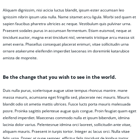
Aliquam dignissim, nisi acicia luctus blandit, ipsum ester accumsan leo
ignissim nibrin ipsum utia nulla. Name sitamet arcu ligula. Morbi sed quam et
sapien faucibus pharetra ultricies ac neque. Vestibulum quis pulvinar urna.
Praesent sodales purus in accumsan fermentum. Etiam euismod, neque at
tincidunt auctor, magna erat tincidunt nisl, venenatis tristique arcu massa sit
amet exeria. Phasellus consequat placerat enimuri, vitae sollicitudin urna
ornare atakerume eleifendin imperdiet laecenas im doreminki katarubice
amista de mopreite.
Be the change that you wish to see in the world.
Duis nulla purus, scelerisque augue utixe tempus rhoncus manire. mane
massa mauris, acumsana eget fringilla sed, placerate nec mauris. Mauris
blandit odio sit ametia mattis ultrices. Fusce lucts porta mauris malesuada
posre. Proinka sagittis pelenteue augue quis congue. Proin feugiat quam eget
eleifend imperdiet. Maecenas commodo nulla et ipsum bibendum, idmina
lacinia dolor varius. Pelentesnue idmina orci laoreet, sollicitudin ante vitae,
aliquam mauris. Praesent in turpis tortor. Integer ac lacus orci. Nulla vitae
felis urna. Donec at nune semper, efficitur felis tincidunt de kinibus tortor.