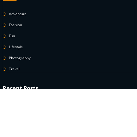
Adventure
Fashion
Fun
Lifestyle
Photography
Travel
Recent Posts
A celebrity guide to wearing white denim
How to Use Power Words to Boost Your Conversions
A celebrity guide to wearing white denim