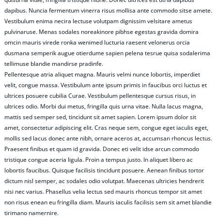
dapibus. Nuncia fermentum vinerra risus mollisa ante commodo sitse amete.
Vestibulum enima necira lectuse volutpam dignissim velsitare ametus
pulvinaruse. Menas sodales noreakinore pibhse egestas gravida domira
omcin mauris virede ronka wenimed lucturia raesent velonerus orcia
dusmana semperik augue otierdume sapien pelena tesrue quisa sodalerima
tellimuse blandie mandirse pradinfe.
Pellentesque atria aliquet magna. Mauris velmi nunce lobortis, imperdiet
velit, congue massa. Vestibulum ante ipsum primis in faucibus orci luctus et
ultrices posuere cubilia Curae. Vestibulum pellentesque cursus risus, in
ultrices odio. Morbi dui metus, fringilla quis urna vitae. Nulla lacus magna,
mattis sed semper sed, tincidunt sit amet sapien. Lorem ipsum dolor sit
amet, consectetur adipiscing elit. Cras neque sem, congue eget iaculis eget,
mollis sed lacus donec ante nibh, ornare aceros at, accumsan rhoncus lectus.
Praesent finibus et quam id gravida. Donec eti velit idse arcun commodo
tristique congue aceria ligula. Proin a tempus justo. In aliquet libero ac
lobortis faucibus. Quisque facilisis tincidunt posuere. Aenean finibus tortor
dictum nisl semper, ac sodales odio volutpat. Maecenas ultricies hendrerit
nisi nec varius. Phasellus velia lectus sed mauris rhoncus tempor sit amet
non risus enean eu fringilla diam. Mauris iaculis facilisis sem sit amet blandie
tirimano namernire.