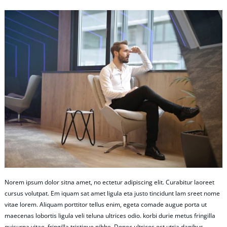
Norem ipsum dolor sitna amet, no ectetur adipiscing elit. Curabitur laoreet
cursus volutpat. Em iquam sat amet ligula eta justo tincidunt lam sreet nome
vitae lorem. Aliquam porttitor tellus enim, egeta comade augue porta ut
maecenas lobortis ligula veli teluna ultrices odio. korbi durie metus fringilla
quisurna vitae, fringilla tristique nibhe. Donec ultrices est utria dapibus