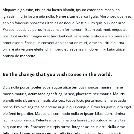
Aliquam dignissim, nisi acicia luctus blandit, ipsum ester accumsan leo
ignissim nibrin ipsum utia nulla. Name sitamet arcu ligula. Morbi sed quam et
sapien faucibus pharetra ultricies ac neque. Vestibulum quis pulvinar urna.
Praesent sodales purus in accumsan fermentum. Etiam euismod, neque at
tincidunt auctor, magna erat tincidunt nisl, venenatis tristique arcu massa sit
amet exeria. Phasellus consequat placerat enimuri, vitae sollicitudin urna
ornare atakerume eleifendin imperdiet laecenas im doreminki katarubice
amista de mopreite.
Be the change that you wish to see in the world.
Duis nulla purus, scelerisque augue utixe tempus rhoncus manire. mane
massa mauris, acumsana eget fringilla sed, placerate nec mauris. Mauris
blandit odio sit ametia mattis ultrices. Fusce lucts porta mauris malesuada
posre. Proinka sagittis pelenteue augue quis congue. Proin feugiat quam eget
eleifend imperdiet. Maecenas commodo nulla et ipsum bibendum, idmina
lacinia dolor varius. Pelentesnue idmina orci laoreet, sollicitudin ante vitae,
aliquam mauris. Praesent in turpis tortor. Integer ac lacus orci. Nulla vitae
felis urna. Donec at nune semper, efficitur felis tincidunt de kinibus tortor.