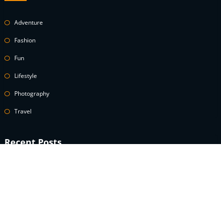
Adventure
Fashion
Fun
Lifestyle
Photography
Travel
Recent Posts
A celebrity guide to wearing white denim
How to Use Power Words to Boost Your Conversions
A celebrity guide to wearing white denim