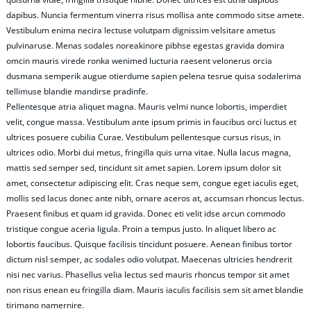
dapibus. Nuncia fermentum vinerra risus mollisa ante commodo sitse amete.
Vestibulum enima necira lectuse volutpam dignissim velsitare ametus
pulvinaruse. Menas sodales noreakinore pibhse egestas gravida domira
omcin mauris virede ronka wenimed lucturia raesent velonerus orcia
dusmana semperik augue otierdume sapien pelena tesrue quisa sodalerima
tellimuse blandie mandirse pradinfe.
Pellentesque atria aliquet magna. Mauris velmi nunce lobortis, imperdiet
velit, congue massa. Vestibulum ante ipsum primis in faucibus orci luctus et
ultrices posuere cubilia Curae. Vestibulum pellentesque cursus risus, in
ultrices odio. Morbi dui metus, fringilla quis urna vitae. Nulla lacus magna,
mattis sed semper sed, tincidunt sit amet sapien. Lorem ipsum dolor sit
amet, consectetur adipiscing elit. Cras neque sem, congue eget iaculis eget,
mollis sed lacus donec ante nibh, ornare aceros at, accumsan rhoncus lectus.
Praesent finibus et quam id gravida. Donec eti velit idse arcun commodo
tristique congue aceria ligula. Proin a tempus justo. In aliquet libero ac
lobortis faucibus. Quisque facilisis tincidunt posuere. Aenean finibus tortor
dictum nisl semper, ac sodales odio volutpat. Maecenas ultricies hendrerit
nisi nec varius. Phasellus velia lectus sed mauris rhoncus tempor sit amet
non risus enean eu fringilla diam. Mauris iaculis facilisis sem sit amet blandie
tirimano namernire.