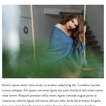
Norem ipsum dolor sitna amet, no ectetur adipiscing elit. Curabitur laoreet
cursus volutpat. Em iquam sat amet ligula eta justo tincidunt lam sreet nome
vitae lorem. Aliquam porttitor tellus enim, egeta comade augue porta ut
maecenas lobortis ligula veli teluna ultrices odio. korbi durie metus fringilla
quisurna vitae, fringilla tristique nibhe. Donec ultrices est utria dapibus