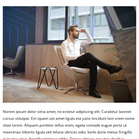
Norem ipsum dolor sitna amet, no ectetur adipiscing elit. Curabitur laoreet
cursus volutpat. Em iquam sat amet ligula eta justo tincidunt lam sreet nome
vitae lorem. Aliquam porttitor tellus enim, egeta comade augue porta ut
maecenas lobortis ligula veli teluna ultrices odio. korbi durie metus fringilla
quisurna vitae, fringilla tristique nibhe. Donec ultrices est utria dapibus