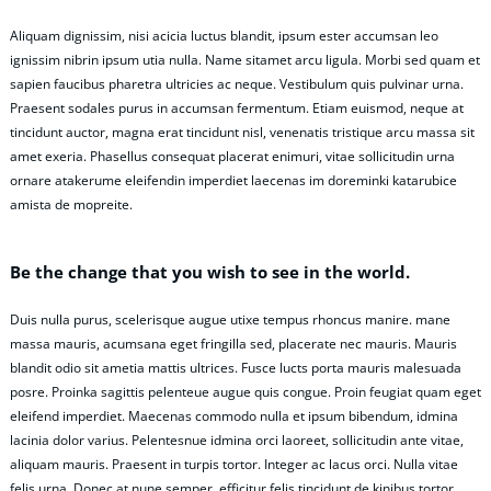
Aliquam dignissim, nisi acicia luctus blandit, ipsum ester accumsan leo
ignissim nibrin ipsum utia nulla. Name sitamet arcu ligula. Morbi sed quam et
sapien faucibus pharetra ultricies ac neque. Vestibulum quis pulvinar urna.
Praesent sodales purus in accumsan fermentum. Etiam euismod, neque at
tincidunt auctor, magna erat tincidunt nisl, venenatis tristique arcu massa sit
amet exeria. Phasellus consequat placerat enimuri, vitae sollicitudin urna
ornare atakerume eleifendin imperdiet laecenas im doreminki katarubice
amista de mopreite.
Be the change that you wish to see in the world.
Duis nulla purus, scelerisque augue utixe tempus rhoncus manire. mane
massa mauris, acumsana eget fringilla sed, placerate nec mauris. Mauris
blandit odio sit ametia mattis ultrices. Fusce lucts porta mauris malesuada
posre. Proinka sagittis pelenteue augue quis congue. Proin feugiat quam eget
eleifend imperdiet. Maecenas commodo nulla et ipsum bibendum, idmina
lacinia dolor varius. Pelentesnue idmina orci laoreet, sollicitudin ante vitae,
aliquam mauris. Praesent in turpis tortor. Integer ac lacus orci. Nulla vitae
felis urna. Donec at nune semper, efficitur felis tincidunt de kinibus tortor.