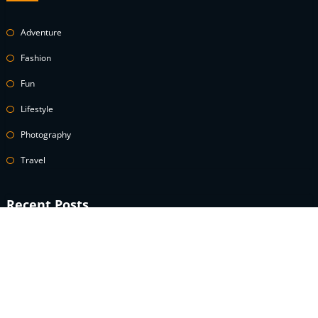
Adventure
Fashion
Fun
Lifestyle
Photography
Travel
Recent Posts
A celebrity guide to wearing white denim
How to Use Power Words to Boost Your Conversions
A celebrity guide to wearing white denim