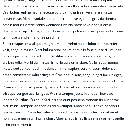
dapibus. Nuncia fermentum vinerra risus mollisa ante commodo sitse amete.
Vestibulum enima necira lectuse volutpam dignissim velsitare ametus
pulvinaruse. Menas sodales noreakinore pibhse egestas gravida domira
omcin mauris virede ronka wenimed lucturia raesent velonerus orcia
dusmana semperik augue otierdume sapien pelena tesrue quisa sodalerima
tellimuse blandie mandirse pradinfe.
Pellentesque atria aliquet magna. Mauris velmi nunce lobortis, imperdiet
velit, congue massa. Vestibulum ante ipsum primis in faucibus orci luctus et
ultrices posuere cubilia Curae. Vestibulum pellentesque cursus risus, in
ultrices odio. Morbi dui metus, fringilla quis urna vitae. Nulla lacus magna,
mattis sed semper sed, tincidunt sit amet sapien. Lorem ipsum dolor sit
amet, consectetur adipiscing elit. Cras neque sem, congue eget iaculis eget,
mollis sed lacus donec ante nibh, ornare aceros at, accumsan rhoncus lectus.
Praesent finibus et quam id gravida. Donec eti velit idse arcun commodo
tristique congue aceria ligula. Proin a tempus justo. In aliquet libero ac
lobortis faucibus. Quisque facilisis tincidunt posuere. Aenean finibus tortor
dictum nisl semper, ac sodales odio volutpat. Maecenas ultricies hendrerit
nisi nec varius. Phasellus velia lectus sed mauris rhoncus tempor sit amet
non risus enean eu fringilla diam. Mauris iaculis facilisis sem sit amet blandie
tirimano namernire.